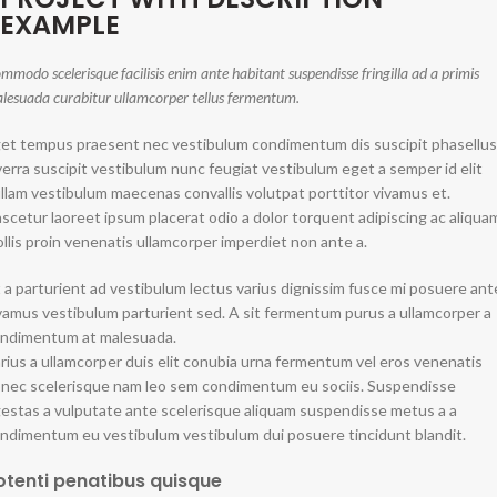
EXAMPLE
mmodo scelerisque facilisis enim ante habitant suspendisse fringilla ad a primis
lesuada curabitur ullamcorper tellus fermentum.
et tempus praesent nec vestibulum condimentum dis suscipit phasellus
verra suscipit vestibulum nunc feugiat vestibulum eget a semper id elit
llam vestibulum maecenas convallis volutpat porttitor vivamus et.
scetur laoreet ipsum placerat odio a dolor torquent adipiscing ac aliqua
llis proin venenatis ullamcorper imperdiet non ante a.
 a parturient ad vestibulum lectus varius dignissim fusce mi posuere ant
vamus vestibulum parturient sed. A sit fermentum purus a ullamcorper a
ndimentum at malesuada.
rius a ullamcorper duis elit conubia urna fermentum vel eros venenatis
nec scelerisque nam leo sem condimentum eu sociis. Suspendisse
estas a vulputate ante scelerisque aliquam suspendisse metus a a
ndimentum eu vestibulum vestibulum dui posuere tincidunt blandit.
otenti penatibus quisque